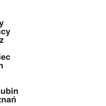
y
mcy
z
iec
n
Lubin
znań