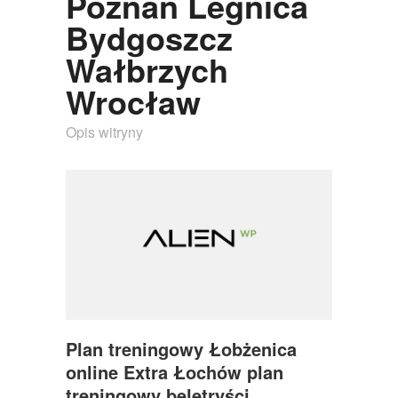
Poznań Legnica
Bydgoszcz
Wałbrzych
Wrocław
Opis witryny
Plan treningowy Łobżenica
online Extra Łochów plan
treningowy beletryści